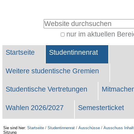
Benutzerspezifische
Werkzeuge
Website durchsuchen
nur im aktuellen Bere
Erweiterte
Sektionen
Suche…
Startseite
Studentinnenrat
Weitere studentische Gremien
Studentische Vertretungen
Mitmachen
Wahlen 2026/2027
Semesterticket
Sie sind hier:
Startseite
/
Studentinnenrat
/
Ausschüsse
/
Ausschuss Inhalt
Sitzung