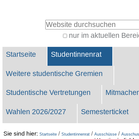
Benutzerspezifische
Werkzeuge
Website durchsuchen
nur im aktuellen Bere
Erweiterte
Sektionen
Suche…
Startseite
Studentinnenrat
Weitere studentische Gremien
Studentische Vertretungen
Mitmachen
Wahlen 2026/2027
Semesterticket
Sie sind hier:
/
/
/
Startseite
Studentinnenrat
Ausschüsse
Ausschuss