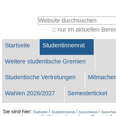
Benutzerspezifische
Werkzeuge
Website durchsuchen
nur im aktuellen Bere
Erweiterte
Sektionen
Suche…
Startseite
Studentinnenrat
Weitere studentische Gremien
Studentische Vertretungen
Mitmachen
Wahlen 2026/2027
Semesterticket
Sie sind hier:
/
/
/
Startseite
Studentinnenrat
Ausschüsse
Ausschuss