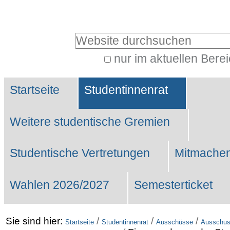
Benutzerspezifische
Werkzeuge
Website durchsuchen
nur im aktuellen Bere
Erweiterte
Sektionen
Suche…
Startseite
Studentinnenrat
Weitere studentische Gremien
Studentische Vertretungen
Mitmachen
Wahlen 2026/2027
Semesterticket
Sie sind hier:
/
/
/
Startseite
Studentinnenrat
Ausschüsse
Ausschuss