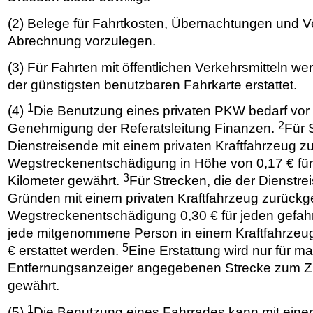
(2) Belege für Fahrtkosten, Übernachtungen und Ve
Abrechnung vorzulegen.
(3) Für Fahrten mit öffentlichen Verkehrsmitteln w
der günstigsten benutzbaren Fahrkarte erstattet.
1
(4)
Die Benutzung eines privaten PKW bedarf vor 
2
Genehmigung der Referatsleitung Finanzen.
Für 
Dienstreisende mit einem privaten Kraftfahrzeug zu
Wegstreckenentschädigung in Höhe von 0,17 € für
3
Kilometer gewährt.
Für Strecken, die der Dienstrei
Gründen mit einem privaten Kraftfahrzeug zurückgel
Wegstreckenentschädigung 0,30 € für jeden gefah
jede mitgenommene Person in einem Kraftfahrzeu
5
€ erstattet werden.
Eine Erstattung wird nur für m
Entfernungsanzeiger angegebenen Strecke zum Zi
gewährt.
1
(5)
Die Benutzung eines Fahrrades kann mit eine