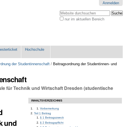
Anmelden
Website durchsuchen
nur im aktuellen Bereich
Erweiterte
Suche…
sterticket
Hochschule
rdnung der Studentinnenschaft
/
Beitragsordnung der Studentinnen- und
enschaft
e für Technik und Wirtschaft Dresden (studentische
INHALTSVERZEICHNIS
d
Vorbemerkung
Teil 1 Beitrag
§ 1 Beitragszweck
k und
§ 2 Beitragspflicht