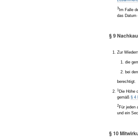
3
Im Falle 
das Datum 
§ 9 Nachkau
Zur Wiedern
die g
bei de
berechtigt.
1
Die Höhe 
gemäß
§ 4
2
Für jeden 
und ein Se
§ 10 Mitwir