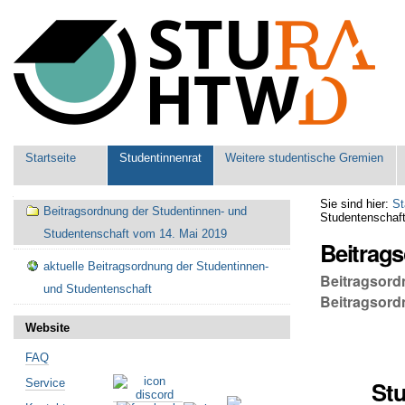
Benutzerspezifische
Werkzeuge
Sektionen
Startseite
Studentinnenrat
Weitere studentische Gremien
Navigation
Sie sind hier:
St
Beitragsordnung der Studentinnen- und
Studentenschaf
Studentenschaft vom 14. Mai 2019
Beitrag
aktuelle Beitragsordnung der Studentinnen-
Beitragsord
und Studentenschaft
Beitragsord
Website
FAQ
Stu
Service