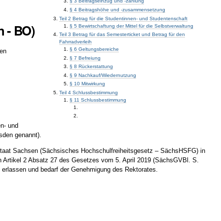
§ 3 Beitragseinzug und -zahlung
§ 4 Beitragshöhe und -zusammensetzung
Teil 2 Betrag für die Studentinnen- und Studentenschaft
 - BO)
§ 5 Bewirtschaftung der Mittel für die Selbstverwaltung
Teil 3 Betrag für das Semesterticket und Betrag für den
Fahrradverleih
§ 6 Geltungsbereiche
den
§ 7 Befreiung
§ 8 Rückerstattung
§ 9 Nachkauf/Wiedernutzung
§ 10 Mitwirkung
Teil 4 Schlussbestimmung
§ 11 Schlussbestimmung
en- und
sden genannt).
istaat Sachsen (Sächsisches Hochschulfreiheitsgesetz – SächsHSFG) in
 Artikel 2 Absatz 27 des Gesetzes vom 5. April 2019 (SächsGVBl. S.
) erlassen und bedarf der Genehmigung des Rektorates.