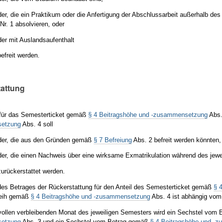
der, die ein Praktikum oder die Anfertigung der Abschlussarbeit außerhalb 
Nr. 1 absolvieren, oder
der mit Auslandsaufenthalt
befreit werden.
tattung
 für das Semesterticket gemäß
§ 4 Beitragshöhe und -zusammensetzung
Abs.
etzung
Abs. 4 soll
eder, die aus den Gründen gemäß
§ 7 Befreiung
Abs. 2 befreit werden könnten,
der, die einen Nachweis über eine wirksame Exmatrikulation während des jew
zurückerstattet werden.
es Betrages der Rückerstattung für den Anteil des Semesterticket gemäß
§ 
leih gemäß
§ 4 Beitragshöhe und -zusammensetzung
Abs. 4 ist abhängig vom 
vollen verbleibenden Monat des jeweiligen Semesters wird ein Sechstel vom
etzung
Abs. 3 und ein Sechstel vom Betrag gemäß
§ 4 Beitragshöhe und -