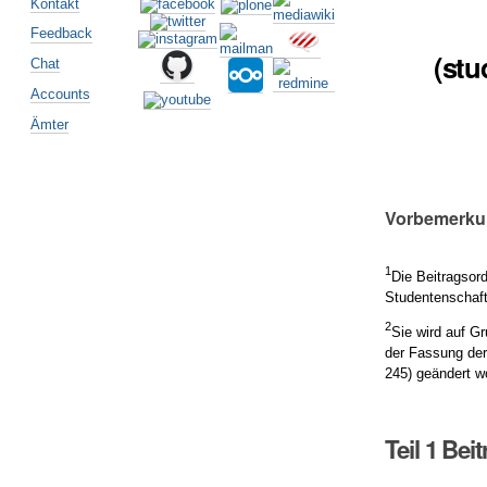
Kontakt
Feedback
(stu
Chat
Accounts
Ämter
Vorbemerk
1
Die Beitragsor
Studentenschaft
2
Sie wird auf G
der Fassung der
245) geändert w
Teil 1 Bei