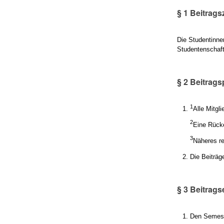
§ 1 Beitrag
Die Studentinne
Studentenschaft
§ 2 Beitrags
1
Alle Mitgl
2
Eine Rücke
3
Näheres re
Die Beiträg
§ 3 Beitrag
Den Semeste