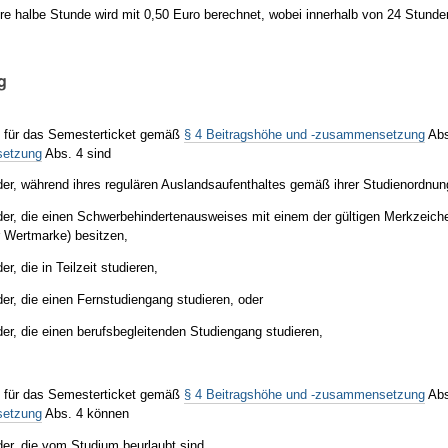
re halbe Stunde wird mit 0,50 Euro berechnet, wobei innerhalb von 24 Stun
g
 für das Semesterticket gemäß
§ 4 Beitragshöhe und -zusammensetzung
Abs
etzung
Abs. 4 sind
der, während ihres regulären Auslandsaufenthaltes gemäß ihrer Studienordnun
der, die einen Schwerbehindertenausweises mit einem der gültigen Merkzeich
r Wertmarke) besitzen,
er, die in Teilzeit studieren,
der, die einen Fernstudiengang studieren, oder
der, die einen berufsbegleitenden Studiengang studieren,
 für das Semesterticket gemäß
§ 4 Beitragshöhe und -zusammensetzung
Abs
etzung
Abs. 4 können
der, die vom Studium beurlaubt sind,