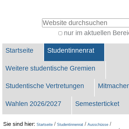
Benutzerspezifische
Werkzeuge
Website durchsuchen
nur im aktuellen Bere
Erweiterte
Sektionen
Suche…
Startseite
Studentinnenrat
Weitere studentische Gremien
Studentische Vertretungen
Mitmachen
Wahlen 2026/2027
Semesterticket
Sie sind hier:
/
/
/
Startseite
Studentinnenrat
Ausschüsse