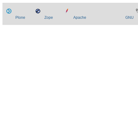
Plone
Zope
Apache
GNU