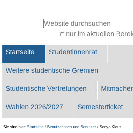
Benutzerspezifische
Werkzeuge
Website durchsuchen
nur im aktuellen Bere
Erweiterte
Sektionen
Suche…
Startseite
Studentinnenrat
Weitere studentische Gremien
Studentische Vertretungen
Mitmachen
Wahlen 2026/2027
Semesterticket
Sie sind hier:
Startseite
/
Benutzerinnen und Benutzer
/
Sonya Klaus