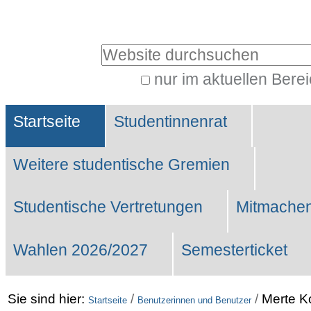
Benutzerspezifische
Werkzeuge
Website durchsuchen
nur im aktuellen Bere
Erweiterte
Sektionen
Suche…
Startseite
Studentinnenrat
Weitere studentische Gremien
Studentische Vertretungen
Mitmachen
Wahlen 2026/2027
Semesterticket
Sie sind hier:
/
/
Merte K
Startseite
Benutzerinnen und Benutzer