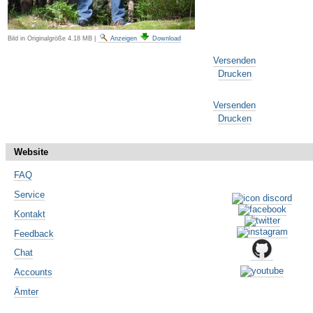
Bild in Originalgröße
4.18 MB
|
Anzeigen
Download
Artikelaktionen
Versenden
Drucken
Artikelaktionen
Versenden
Drucken
Website
FAQ
Service
Kontakt
Feedback
Chat
Accounts
Ämter