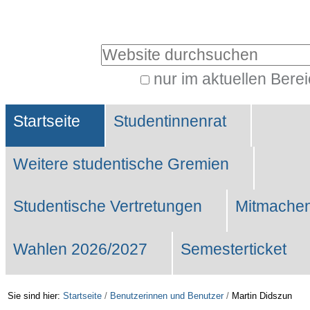
Benutzerspezifische
Werkzeuge
Website durchsuchen
nur im aktuellen Bere
Erweiterte
Sektionen
Suche…
Startseite
Studentinnenrat
Weitere studentische Gremien
Studentische Vertretungen
Mitmachen
Wahlen 2026/2027
Semesterticket
Sie sind hier:
Startseite
/
Benutzerinnen und Benutzer
/
Martin Didszun