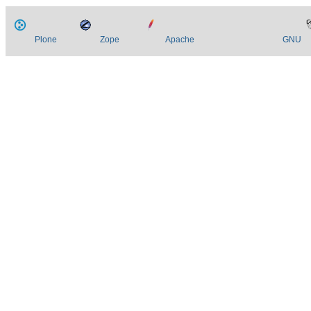
Plone
Zope
Apache
GNU