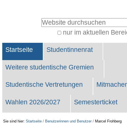
Benutzerspezifische
Werkzeuge
Website durchsuchen
nur im aktuellen Bere
Erweiterte
Sektionen
Suche…
Startseite
Studentinnenrat
Weitere studentische Gremien
Studentische Vertretungen
Mitmachen
Wahlen 2026/2027
Semesterticket
Sie sind hier:
Startseite
/
Benutzerinnen und Benutzer
/
Marcel Frohberg