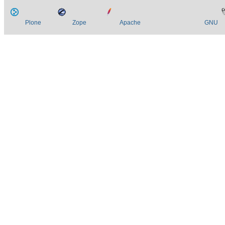
Plone
Zope
Apache
GNU