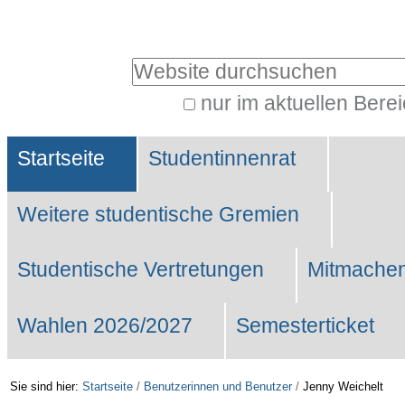
Benutzerspezifische
Werkzeuge
Website durchsuchen
nur im aktuellen Bere
Erweiterte
Sektionen
Suche…
Startseite
Studentinnenrat
Weitere studentische Gremien
Studentische Vertretungen
Mitmachen
Wahlen 2026/2027
Semesterticket
Sie sind hier:
Startseite
/
Benutzerinnen und Benutzer
/
Jenny Weichelt