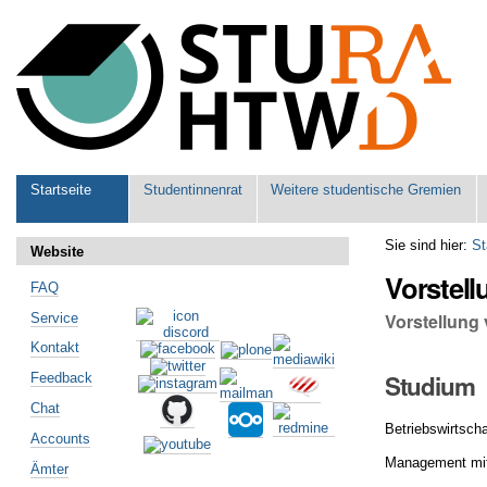
Benutzerspezifische
Werkzeuge
Sektionen
Startseite
Studentinnenrat
Weitere studentische Gremien
Sie sind hier:
St
Website
Vorstell
FAQ
Vorstellung 
Service
Kontakt
Studium
Feedback
Chat
Betriebswirtsch
Accounts
Management mit
Ämter