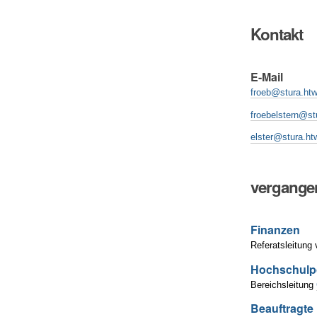
Kontakt
E-Mail
froeb@stura.ht
froebelstern@st
elster@stura.ht
vergange
Finanzen
Referatsleitung
Hochschulpo
Bereichsleitung
Beauftragte