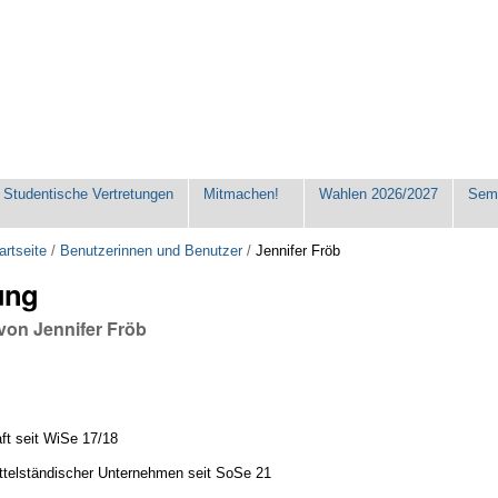
Studentische Vertretungen
Mitmachen!
Wahlen 2026/2027
Seme
artseite
/
Benutzerinnen und Benutzer
/
Jennifer Fröb
ung
von Jennifer Fröb
aft seit WiSe 17/18
telständischer Unternehmen seit SoSe 21