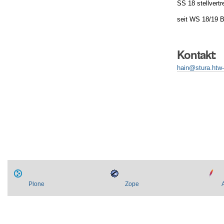
SS 18 stellvertr
seit WS 18/19 Br
Kontakt:
hain@stura.htw
Artikelaktionen
Plone
Zope