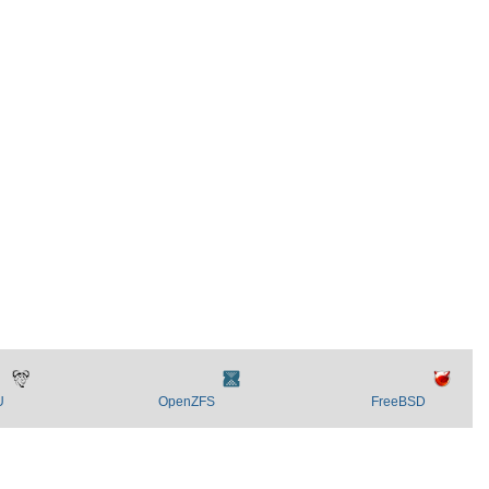
U
OpenZFS
FreeBSD