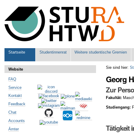
Benutzerspezifische
Werkzeuge
Sektionen
Startseite
Studentinnenrat
Weitere studentische Gremien
Sie sind hier:
St
Website
Georg H
FAQ
Zur Perso
Service
Kontakt
Fakultät:
Masch
Feedback
Studiengang:
F
Chat
Accounts
Tätigkeit 
Ämter