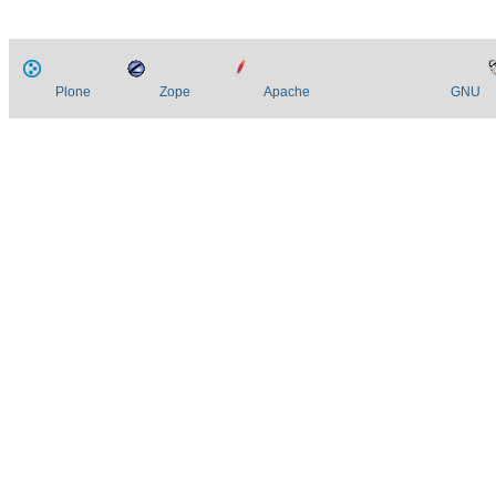
Plone
Zope
Apache
GNU