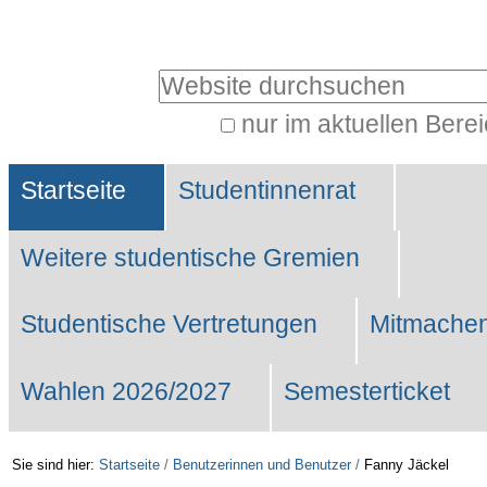
Benutzerspezifische
Werkzeuge
Website durchsuchen
nur im aktuellen Bere
Erweiterte
Sektionen
Suche…
Startseite
Studentinnenrat
Weitere studentische Gremien
Studentische Vertretungen
Mitmachen
Wahlen 2026/2027
Semesterticket
Sie sind hier:
Startseite
/
Benutzerinnen und Benutzer
/
Fanny Jäckel