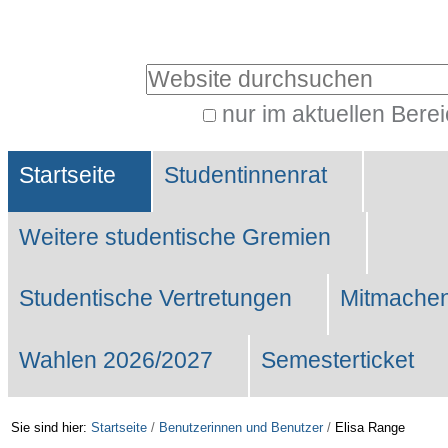
Benutzerspezifische
Werkzeuge
Website durchsuchen
nur im aktuellen Bere
Erweiterte
Sektionen
Suche…
Startseite
Studentinnenrat
Weitere studentische Gremien
Studentische Vertretungen
Mitmachen
Wahlen 2026/2027
Semesterticket
Sie sind hier:
Startseite
/
Benutzerinnen und Benutzer
/
Elisa Range