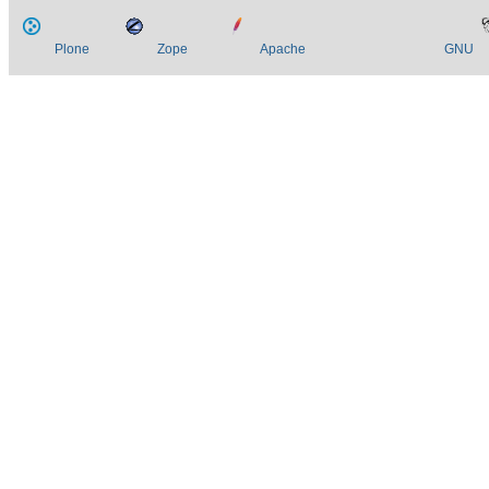
Plone
Zope
Apache
GNU