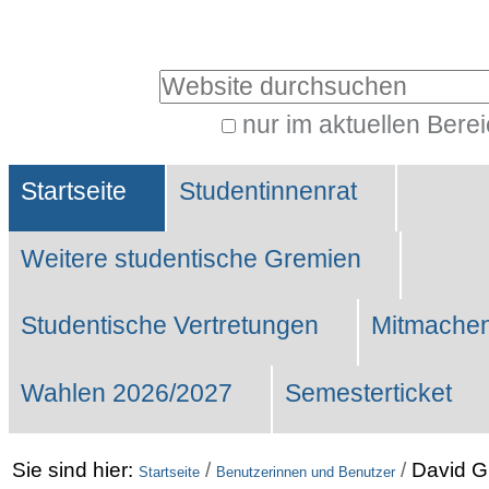
Benutzerspezifische
Werkzeuge
Website durchsuchen
nur im aktuellen Bere
Erweiterte
Sektionen
Suche…
Startseite
Studentinnenrat
Weitere studentische Gremien
Studentische Vertretungen
Mitmachen
Wahlen 2026/2027
Semesterticket
Sie sind hier:
/
/
David G
Startseite
Benutzerinnen und Benutzer