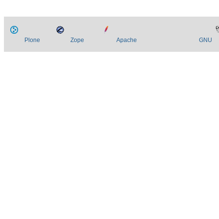
Plone
Zope
Apache
GNU