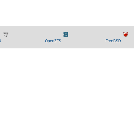
U
OpenZFS
FreeBSD