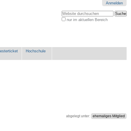
Anmelden
Website durchsuchen
nur im aktuellen Bereich
Erweiterte
Suche…
sterticket
Hochschule
abgelegt unter:
ehemaliges Mitglied