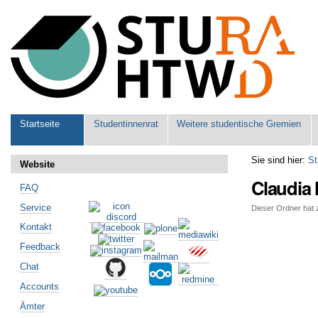
Benutzerspezifische
Werkzeuge
Sektionen
Startseite
Studentinnenrat
Weitere studentische Gremien
Sie sind hier:
St
Website
Claudia
FAQ
Service
Dieser Ordner hat z
Kontakt
Artikelaktionen
Feedback
Chat
Accounts
Ämter