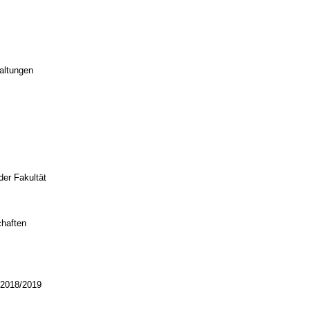
altungen
er Fakultät
chaften
 2018/2019