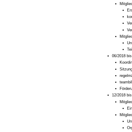
Mitglie
Er
ko
Ve
Ve
Mitglie
Un
Te
06/2018 bis
Koordi
Sitzung
regelm
teambi
Förder
12/2018 bis
Mitglie
Ei
Mitglie
Un
Or