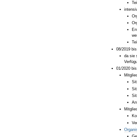
Te
intens
Or
Or
En
we
Te
08/2019 bis
da sie 
Verfüg
01/2020 bis
Mitgli
Si
Si
Si
An
Mitgli
Ko
Ve
Organis
Ge