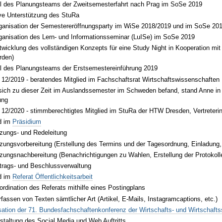
il des Planungsteams der Zweitsemesterfahrt nach Prag im SoSe 2019
ive Unterstützung des StuRa
ganisation der Semestereröffnungsparty im WiSe 2018/2019 und im SoSe 20
ganisation des Lern- und Informationsseminar (LuISe) im SoSe 2019
twicklung des vollständigen Konzepts für eine Study Night in Kooperation mit
rden)
il des Planungsteams der Erstsemestereinführung 2019
 12/2019 - beratendes Mitglied im Fachschaftsrat Wirtschaftswissenschaften
sich zu dieser Zeit im Auslandssemester im Schweden befand, stand Anne in d
ung
 12/2020 - stimmberechtigtes Mitglied im StuRa der HTW Dresden, Vertreterin
ed im
Präsidium
tzungs- und Redeleitung
tzungsvorbereitung (Erstellung des Termins und der Tagesordnung, Einladung, V
tzungsnachbereitung (Benachrichtigungen zu Wahlen, Erstellung der Protokolle
trags- und Beschlussverwaltung
ed im
Referat Öffentlichkeitsarbeit
ordination des Referats mithilfe eines Postingplans
rfassen von Texten sämtlicher Art (Artikel, E-Mails, Instagramcaptions, etc.)
ation der 71. Bundesfachschaftenkonferenz der Wirtschafts- und Wirtschaft
staltung des Social Media und Web Auftritts