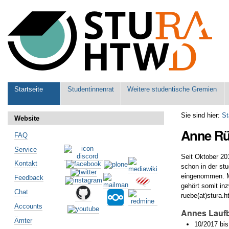
Benutzerspezifische
Werkzeuge
Sektionen
Startseite
Studentinnenrat
Weitere studentische Gremien
Sie sind hier:
St
Website
Anne R
FAQ
Service
Seit Oktober 20
Kontakt
schon in der stu
eingenommen. Mi
Feedback
gehört somit in
Chat
ruebe(at)stura.h
Accounts
Annes Laufb
Ämter
10/2017 bis