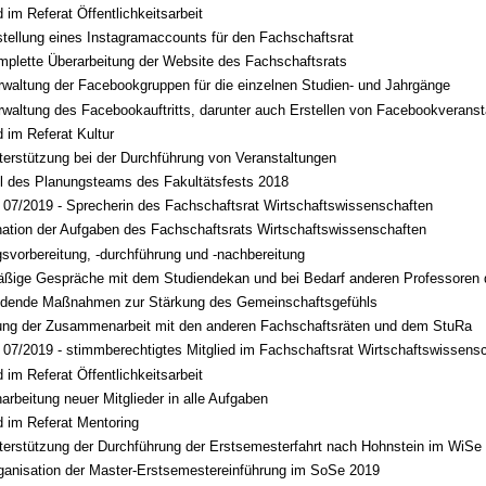
d im Referat Öffentlichkeitsarbeit
stellung eines Instagramaccounts für den Fachschaftsrat
mplette Überarbeitung der Website des Fachschaftsrats
rwaltung der Facebookgruppen für die einzelnen Studien- und Jahrgänge
rwaltung des Facebookauftritts, darunter auch Erstellen von Facebookveranst
d im Referat Kultur
terstützung bei der Durchführung von Veranstaltungen
il des Planungsteams des Fakultätsfests 2018
 07/2019 - Sprecherin des Fachschaftsrat Wirtschaftswissenschaften
nation der Aufgaben des Fachschaftsrats Wirtschaftswissenschaften
svorbereitung, -durchführung und -nachbereitung
äßige Gespräche mit dem Studiendekan und bei Bedarf anderen Professoren d
ldende Maßnahmen zur Stärkung des Gemeinschaftsgefühls
ung der Zusammenarbeit mit den anderen Fachschaftsräten und dem StuRa
 07/2019 - stimmberechtigtes Mitglied im Fachschaftsrat Wirtschaftswissens
d im Referat Öffentlichkeitsarbeit
narbeitung neuer Mitglieder in alle Aufgaben
d im Referat Mentoring
terstützung der Durchführung der Erstsemesterfahrt nach Hohnstein im WiSe
ganisation der Master-Erstsemestereinführung im SoSe 2019