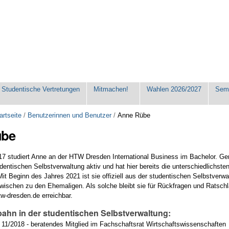
Studentische Vertretungen
Mitmachen!
Wahlen 2026/2027
Seme
artseite
/
Benutzerinnen und Benutzer
/
Anne Rübe
übe
17 studiert Anne an der HTW Dresden International Business im Bachelor. Ge
dentischen Selbstverwaltung aktiv und hat hier bereits die unterschiedlichste
t Beginn des Jahres 2021 ist sie offiziell aus der studentischen Selbstverw
zwischen zu den Ehemaligen. Als solche bleibt sie für Rückfragen und Ratschl
tw-dresden.de erreichbar.
ahn in der studentischen Selbstverwaltung:
 11/2018 - beratendes Mitglied im Fachschaftsrat Wirtschaftswissenschaften