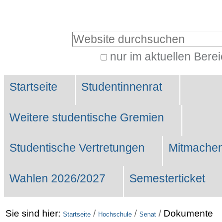
Benutzerspezifische
Werkzeuge
Website durchsuchen
nur im aktuellen Bere
Erweiterte
Sektionen
Suche…
Startseite
Studentinnenrat
Weitere studentische Gremien
Studentische Vertretungen
Mitmachen
Wahlen 2026/2027
Semesterticket
Sie sind hier:
/
/
/
Dokumente
Startseite
Hochschule
Senat