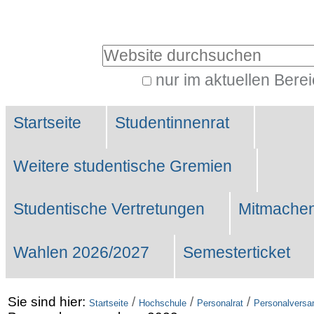
Benutzerspezifische
Werkzeuge
Website durchsuchen
nur im aktuellen Bere
Erweiterte
Sektionen
Suche…
Startseite
Studentinnenrat
Weitere studentische Gremien
Studentische Vertretungen
Mitmachen
Wahlen 2026/2027
Semesterticket
Sie sind hier:
/
/
/
Startseite
Hochschule
Personalrat
Personalvers