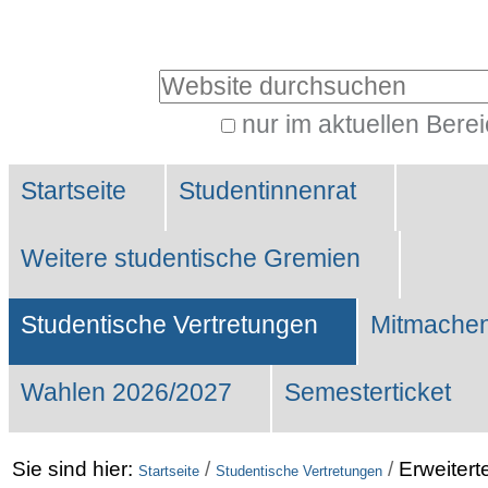
Benutzerspezifische
Werkzeuge
Website durchsuchen
nur im aktuellen Bere
Erweiterte
Sektionen
Suche…
Startseite
Studentinnenrat
Weitere studentische Gremien
Studentische Vertretungen
Mitmachen
Wahlen 2026/2027
Semesterticket
Sie sind hier:
/
/
Erweitert
Startseite
Studentische Vertretungen