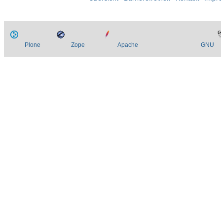
Plone
Zope
Apache
GNU