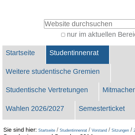
Benutzerspezifische
Werkzeuge
Website durchsuchen
nur im aktuellen Bere
Erweiterte
Sektionen
Suche…
Startseite
Studentinnenrat
Weitere studentische Gremien
Studentische Vertretungen
Mitmachen
Wahlen 2026/2027
Semesterticket
Sie sind hier:
/
/
/
/
Startseite
Studentinnenrat
Vorstand
Sitzungen