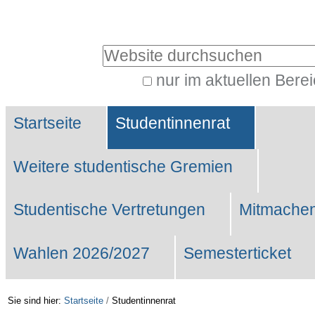
Benutzerspezifische
Werkzeuge
Website durchsuchen
nur im aktuellen Bere
Erweiterte
Sektionen
Suche…
Startseite
Studentinnenrat
Weitere studentische Gremien
Studentische Vertretungen
Mitmachen
Wahlen 2026/2027
Semesterticket
Sie sind hier:
Startseite
/
Studentinnenrat