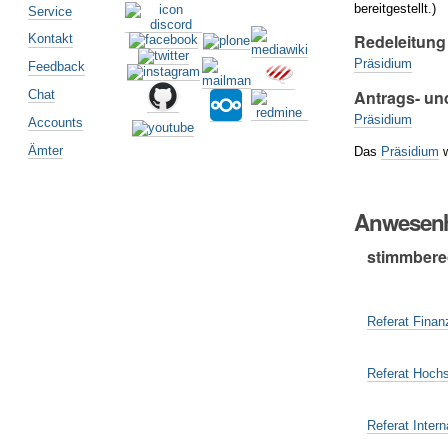
bereitgestellt.)
Service
Redeleitung
Kontakt
Präsidium
Feedback
Antrags- un
Chat
Präsidium
Accounts
Ämter
Das
Präsidium
w
Anwesenh
stimmberec
Referat Finan
Referat Hochs
Referat Intern