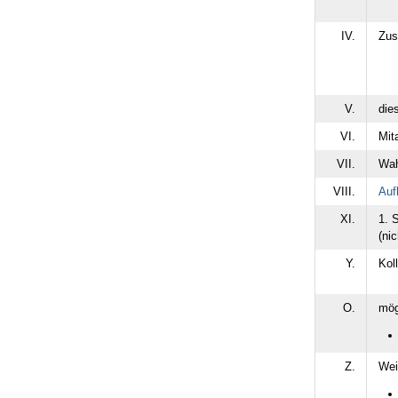
IV.
Zus
V.
die
VI.
Mit
VII.
Wah
VIII.
Auf
XI.
1. 
(nic
Y.
Kol
O.
mög
Z.
Wei