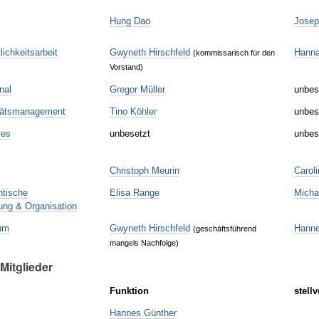
Hung Dao
Josep
lichkeitsarbeit
Gwyneth Hirschfeld
Hanna
(kommissarisch für den
Vorstand)
nal
Gregor Müller
unbes
itätsmanagement
Tino Köhler
unbes
les
unbesetzt
unbes
Christoph Meurin
Carol
ntische
Elisa Range
Micha
ung & Organisation
ium
Gwyneth Hirschfeld
Hanne
(geschäftsführend
mangels Nachfolge)
Mitglieder
Funktion
stell
Hannes Günther