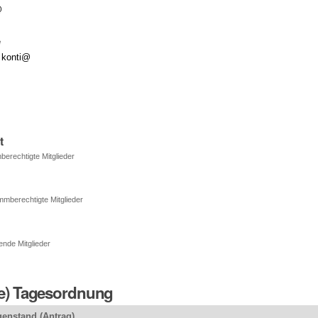
@
e
 konti@
t
berechtigte Mitglieder
mmberechtigte Mitglieder
ende Mitglieder
ge) Tagesordnung
enstand (Antrag)