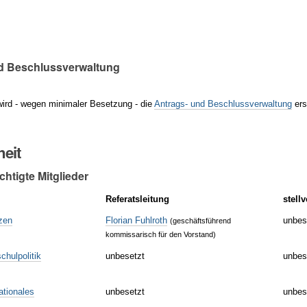
d Beschlussverwaltung
ird - wegen minimaler Besetzung - die
Antrags- und Beschlussverwaltung
ers
eit
htigte Mitglieder
Referatsleitung
stell
zen
Florian Fuhlroth
unbes
(geschäftsführend
kommissarisch für den Vorstand)
chulpolitik
unbesetzt
unbes
ationales
unbesetzt
unbes