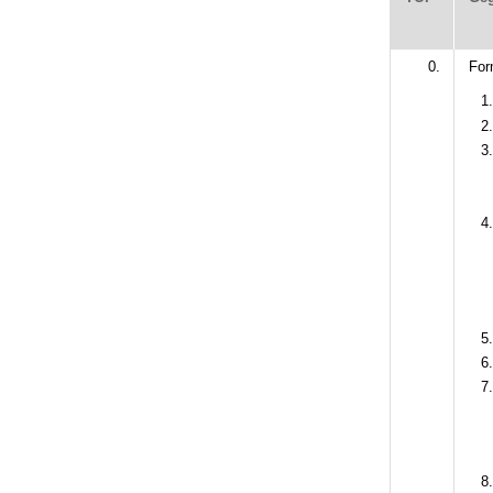
0.
For