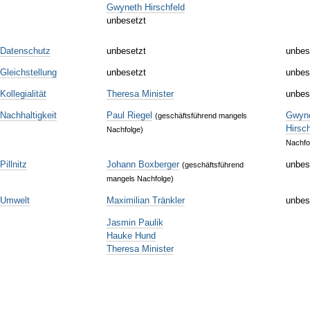
Gwyneth Hirschfeld
unbesetzt
 Datenschutz
unbesetzt
unbes
Gleichstellung
unbesetzt
unbes
ollegialität
Theresa Minister
unbes
Nachhaltigkeit
Paul Riegel
Gwyn
(geschäftsführend mangels
Hirsch
Nachfolge)
Nachfo
illnitz
Johann Boxberger
unbes
(geschäftsführend
mangels Nachfolge)
 Umwelt
Maximilian Tränkler
unbes
Jasmin Paulik
Hauke Hund
Theresa Minister