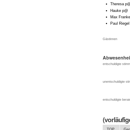
Theresa p
Hauke p@
Max Frank
Paul Riegel
Gästinnen
Abwesenhei
entschuldigte stimm
unentschuldigte sti
entschuldigte berat
(vorläufi
TOP
Geg