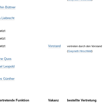
hin Büttner
 Liebrecht
etzt
etzt
etzt
Vorstand
vertreten durch den Vorstand
(
Gwyneth Hirschfeld
)
ine Quos
el Leopold
s Günther
vertretende Funktion
Vakanz
bestellte Vertretung