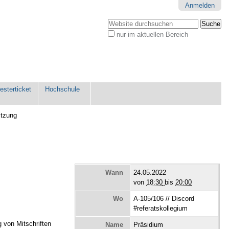
Anmelden
Website durchsuchen
nur im aktuellen Bereich
Erweiterte
Suche…
sterticket
Hochschule
itzung
Wann
24.05.2022
von
18:30
bis
20:00
Wo
A-105/106 // Discord
#referatskollegium
g von Mitschriften
Name
Präsidium