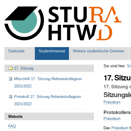
Benutzerspezifische
Werkzeuge
Sektionen
Startseite
Studentinnenrat
Weitere studentische Gremien
Navigation
Sie sind hier:
St
17. Sitzung
17. Sitz
Mitschrift 17. Sitzung Referatskollegium
17. Sitzung
2021/2022
Sitzungsl
Protokoll 17. Sitzung Referatskollegium
Präsidium
2021/2022
Protokollers
Website
Präsidium
FAQ
Das
Präsidium