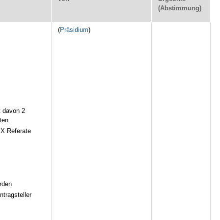
(Abstimmung)
(
Präsidium
)
t davon 2
ten.
 X Referate
rden
tragsteller