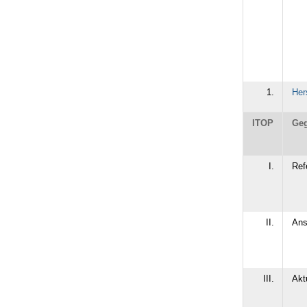
1.
Her
ITOP
Geg
I.
Ref
II.
Ans
III.
Akt