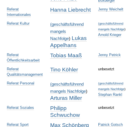
Boxberger
Hanna Liebrecht
Referat
Jenny Weichelt
Internationales
Referat Kultur
(
geschäftsführend
(
geschäftsführend
mangels Nachfolge
)
mangels
Arnold Krieger
Lukas
Nachfolge
)
Appelhans
Tobias Maaß
Referat
Jenny Petrick
Öffentlichkeitsarbeit
Tino Köhler
Referat
unbesetzt
Qualitätsmanagement
Referat Personal
(
geschäftsführend
(
geschäftsführend
mangels Nachfolge
)
mangels Nachfolge
)
Stephan Rankl
Arturas Miller
Philipp
Referat Soziales
unbesetzt
Schwuchow
Max Schönberg
Referat Sport
Patrick Gotsch