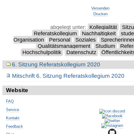
Artikelaktionen
Versenden
Drucken
abgelegt unter:
Kollegialität
Sitz
Referatskollegium
Nachhaltigkeit
stude
Organisation
Personal
Soziales
Sprecherinne
Qualitätsmanagement
Studium
Refer
Hochschulpolitik
Datenschutz
Öffentlichkeit
Navigation
6. Sitzung Referatskollegium 2020
Mitschrift 6. Sitzung Referatskollegium 2020
Website
FAQ
Service
Kontakt
Feedback