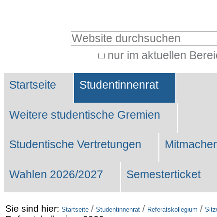
Benutzerspezifische
Werkzeuge
Website durchsuchen
nur im aktuellen Bere
Erweiterte
Sektionen
Suche…
Startseite
Studentinnenrat
Weitere studentische Gremien
Studentische Vertretungen
Mitmachen
Wahlen 2026/2027
Semesterticket
Sie sind hier:
/
/
/
Startseite
Studentinnenrat
Referatskollegium
Sit