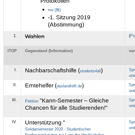
Protokollen
mu (無)
-1. Sitzung 2019
(Abstimmung)
Wahlen
1.
(
Pr
ITOP
Gegenstand (Information)
vo
Nachbarschaftshilfe (
)
I.
Spr
students4all
und
Erntehelfer (
)
II.
Spr
daslandhilft.de
und
"Kann-Semester – Gleiche
III.
Spr
Petition
und
Chancen für alle Studierenden!"
Unterstützung "
IV.
Spr
und
Solidarsemester 2020 - Studentischer
Forderungskatalog zur Lage der Hochschulen