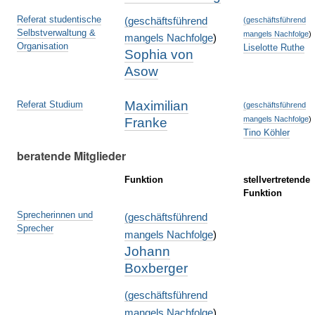
Referat studentische
(
geschäftsführend
(
geschäftsführend
Selbstverwaltung &
mangels Nachfolge
)
mangels Nachfolge
)
Organisation
Liselotte Ruthe
Sophia von
Asow
Maximilian
Referat Studium
(
geschäftsführend
mangels Nachfolge
)
Franke
Tino Köhler
beratende Mitglieder
Funktion
stellvertretende
Funktion
Sprecherinnen und
(
geschäftsführend
Sprecher
mangels Nachfolge
)
Johann
Boxberger
(
geschäftsführend
mangels Nachfolge
)