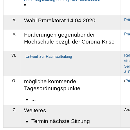
"
Wahl Prorektorat 14.04.2020
V.
Prä
Forderungen gegenüber der
V.
Prä
Hochschule bezgl. der Corona-Krise
VI.
Ref
Entwurf zur Raumaufteilung
stu
Sel
& O
mögliche kommende
O.
(
Pr
Tagesordnungspunkte
...
Weiteres
Z.
An
Termin nächste Sitzung