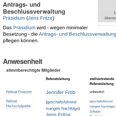
Antrags- und
Beschlussverwaltung
T
Präsidium
(
Jens Fritze
)
übern
Das
Präsidium
wird - wegen minimaler
Besetzung - die
Antrags- und Beschlussverwaltun
pflegen können.
Anwesenheit
stimmberechtigte Mitglieder
Referatsleitung
stellvertretende
Referatsleitung
Jennifer Fröb
Referat Finanzen
unbesetzt
Referat
(
geschäftsführend
(
geschäftsführend
Hochschulpolitik
mangels Nachfolge
)
mangels Nachfolge
)
Johann
Jens Fritze