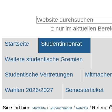
Benutzerspezifische
Werkzeuge
Website durchsuchen
nur im aktuellen Bere
Erweiterte
Sektionen
Suche…
Startseite
Studentinnenrat
Weitere studentische Gremien
Studentische Vertretungen
Mitmachen
Wahlen 2026/2027
Semesterticket
Sie sind hier:
/
/
/
Referat Ö
Startseite
Studentinnenrat
Referate