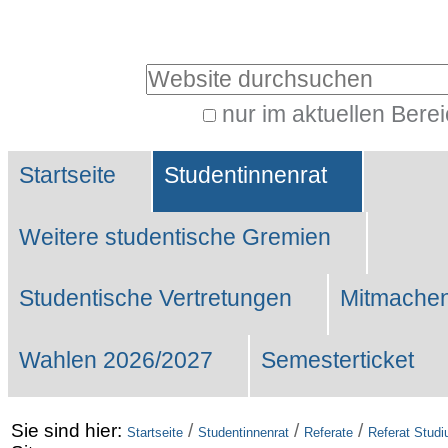
Benutzerspezifische
Werkzeuge
Website durchsuchen
nur im aktuellen Bere
Erweiterte
Sektionen
Suche…
Startseite
Studentinnenrat
Weitere studentische Gremien
Studentische Vertretungen
Mitmachen
Wahlen 2026/2027
Semesterticket
Sie sind hier:
/
/
/
Startseite
Studentinnenrat
Referate
Referat Stud