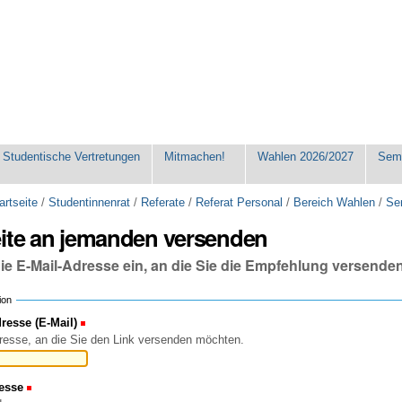
Studentische Vertretungen
Mitmachen!
Wahlen 2026/2027
Seme
artseite
/
Studentinnenrat
/
Referate
/
Referat Personal
/
Bereich Wahlen
/
Se
eite an jemanden versenden
die E-Mail-Adresse ein, an die Sie die Empfehlung versende
ion
esse (E-Mail)
(Erforderlich)
resse, an die Sie den Link versenden möchten.
esse
(Erforderlich)