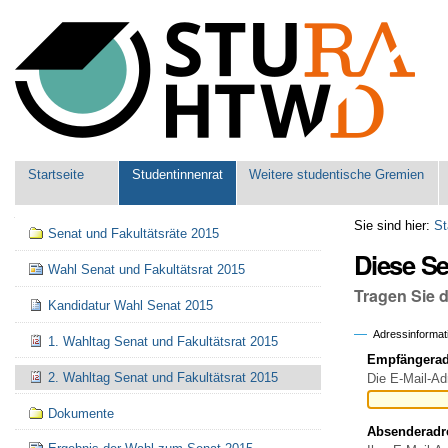
Benutzerspezifische
Werkzeuge
Sektionen
Startseite
Studentinnenrat
Weitere studentische Gremien
Navigation
Sie sind hier:
St
Senat und Fakultätsräte 2015
Diese S
Wahl Senat und Fakultätsrat 2015
Tragen Sie 
Kandidatur Wahl Senat 2015
Adressinformat
1. Wahltag Senat und Fakultätsrat 2015
Empfängeradr
2. Wahltag Senat und Fakultätsrat 2015
Die E-Mail-Ad
Dokumente
Absenderadr