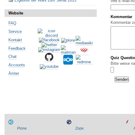
Ergebnis der Wahl zum Senat 2015
Ihre E-Mail-A
Website
Kommentar
Kommentar z
FAQ
Service
Kontakt
Feedback
Chat
Quiz Questi
Bitte weise n
Accounts
Ämter
Plone
Zope