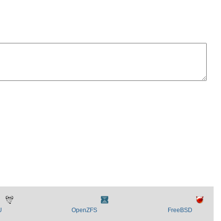
U
OpenZFS
FreeBSD