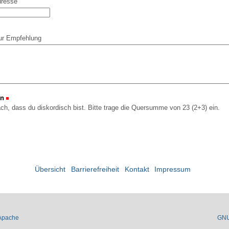
dresse
ur Empfehlung
on
(Erforderlich)
ach, dass du diskordisch bist. Bitte trage die Quersumme von 23 (2+3) ein.
Übersicht
Barrierefreiheit
Kontakt
Impressum
Apache
GN