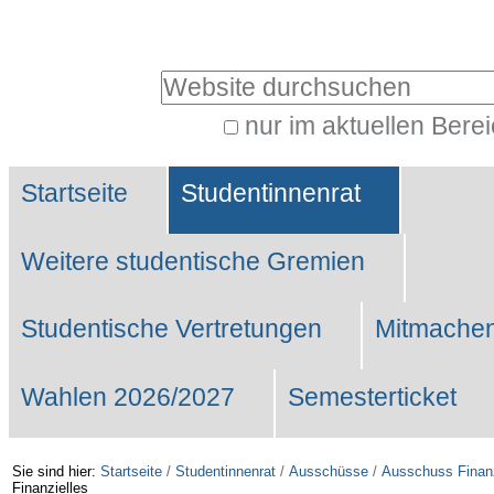
Benutzerspezifische
Werkzeuge
Website durchsuchen
nur im aktuellen Bere
Erweiterte
Sektionen
Suche…
Startseite
Studentinnenrat
Weitere studentische Gremien
Studentische Vertretungen
Mitmachen
Wahlen 2026/2027
Semesterticket
Sie sind hier:
Startseite
/
Studentinnenrat
/
Ausschüsse
/
Ausschuss Finanz
Finanzielles