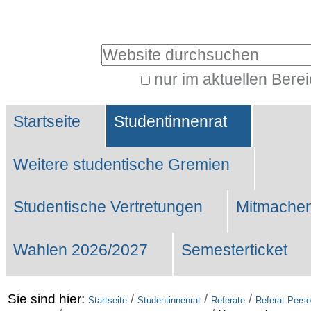
Benutzerspezifische
Werkzeuge
Website durchsuchen
nur im aktuellen Bere
Erweiterte
Sektionen
Suche…
Startseite
Studentinnenrat
Weitere studentische Gremien
Studentische Vertretungen
Mitmachen
Wahlen 2026/2027
Semesterticket
Sie sind hier:
/
/
/
Startseite
Studentinnenrat
Referate
Referat Perso