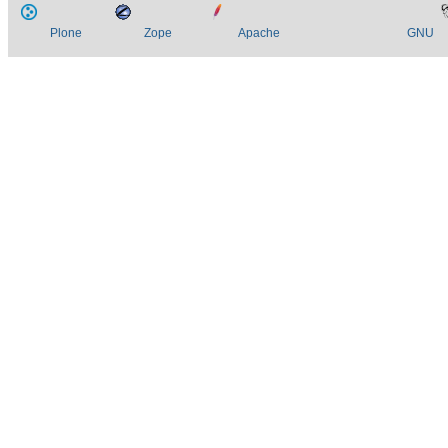
Plone
Zope
Apache
GNU