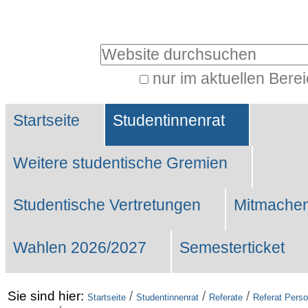
Benutzerspezifische
Werkzeuge
Website durchsuchen
nur im aktuellen Bere
Erweiterte
Sektionen
Suche…
Startseite
Studentinnenrat
Weitere studentische Gremien
Studentische Vertretungen
Mitmachen
Wahlen 2026/2027
Semesterticket
Sie sind hier:
/
/
/
Startseite
Studentinnenrat
Referate
Referat Perso