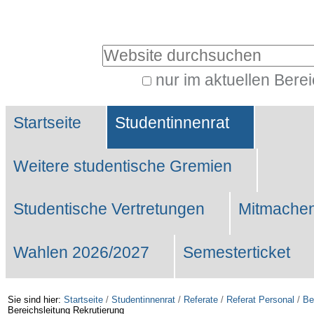
Benutzerspezifische
Werkzeuge
Website durchsuchen
nur im aktuellen Bere
Erweiterte
Sektionen
Suche…
Startseite
Studentinnenrat
Weitere studentische Gremien
Studentische Vertretungen
Mitmachen
Wahlen 2026/2027
Semesterticket
Sie sind hier:
Startseite
/
Studentinnenrat
/
Referate
/
Referat Personal
/
Be
Bereichsleitung Rekrutierung