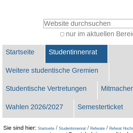
Benutzerspezifische
Werkzeuge
Website durchsuchen
nur im aktuellen Bere
Erweiterte
Sektionen
Suche…
Startseite
Studentinnenrat
Weitere studentische Gremien
Studentische Vertretungen
Mitmachen
Wahlen 2026/2027
Semesterticket
Sie sind hier:
/
/
/
Startseite
Studentinnenrat
Referate
Referat Hochs