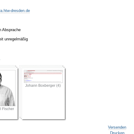
ra.htw-dresden.de
ch Absprache
eit unregelmäßig
r
Johann Boxberger (4)
l Fischer
Artikelaktionen
Versenden
Drucken