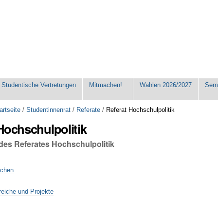
Studentische Vertretungen
Mitmachen!
Wahlen 2026/2027
Seme
artseite
/
Studentinnenrat
/
Referate
/
Referat Hochschulpolitik
Hochschulpolitik
 des Referates Hochschulpolitik
achen
reiche und Projekte