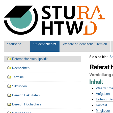
Benutzerspezifische
Werkzeuge
Sektionen
Startseite
Studentinnenrat
Weitere studentische Gremien
Navigation
Sie sind hier:
St
Referat Hochschulpolitik
Referat 
Nachrichten
Vorstellung
Termine
Inhalt
Sitzungen
Was wir m
Aufgaben
Bereich Fakultäten
Leitung, Be
Bereich Hochschule
Kontakt
Mitglieder