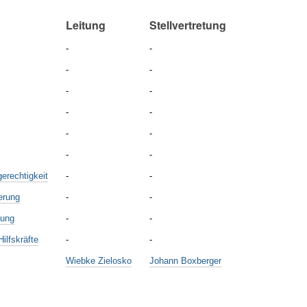
Leitung
Stellvertretung
-
-
-
-
-
-
-
-
-
-
-
-
erechtigkeit
-
-
ierung
-
-
dung
-
-
ilfskräfte
-
-
Wiebke Zielosko
Johann Boxberger