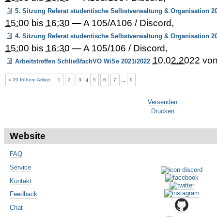
5. Sitzung Referat studentische Selbstverwaltung & Organisation 2
15:00
bis
16:30
—
A 105/A106 / Discord
,
4. Sitzung Referat studentische Selbstverwaltung & Organisation 2
15:00
bis
16:30
—
A 105/106 / Discord
,
10.02.2022
vo
Arbeitstreffen SchließfachVO WiSe 2021/2022
« 20 frühere Artikel
1
2
3
4
5
6
7
...
9
Artikelaktionen
Versenden
Drucken
Website
FAQ
Service
Kontakt
Feedback
Chat