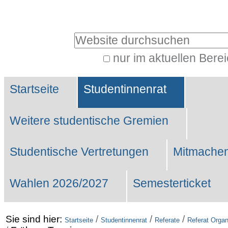
Benutzerspezifische
Werkzeuge
Website durchsuchen
nur im aktuellen Bere
Erweiterte
Sektionen
Suche…
Startseite
Studentinnenrat
Weitere studentische Gremien
Studentische Vertretungen
Mitmachen
Wahlen 2026/2027
Semesterticket
Sie sind hier:
/
/
/
Startseite
Studentinnenrat
Referate
Referat Organ