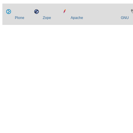
Plone
Zope
Apache
GNU