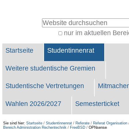
Benutzerspezifische
Werkzeuge
Website durchsuchen
nur im aktuellen Bere
Erweiterte
Sektionen
Suche…
Startseite
Studentinnenrat
Weitere studentische Gremien
Studentische Vertretungen
Mitmachen
Wahlen 2026/2027
Semesterticket
Sie sind hier:
Startseite
/
Studentinnenrat
/
Referate
/
Referat Organisation
Bereich Administration Rechentechnik
/
FreeBSD
/
OPNsense