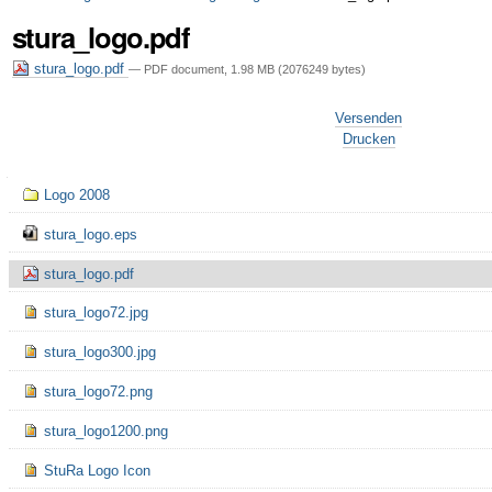
stura_logo.pdf
stura_logo.pdf
— PDF document, 1.98 MB (2076249 bytes)
Artikelaktionen
Versenden
Drucken
Navigation
Logo 2008
stura_logo.eps
stura_logo.pdf
stura_logo72.jpg
stura_logo300.jpg
stura_logo72.png
stura_logo1200.png
StuRa Logo Icon