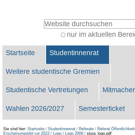
Benutzerspezifische
Werkzeuge
Website durchsuchen
nur im aktuellen Bere
Erweiterte
Sektionen
Suche…
Startseite
Studentinnenrat
Weitere studentische Gremien
Studentische Vertretungen
Mitmachen
Wahlen 2026/2027
Semesterticket
Sie sind hier:
Startseite
/
Studentinnenrat
/
Referate
/
Referat Öffentlichkeit
Erscheinungsbild vor 2023
/
Logo
/
Logo 2008
/
stura_logo.pdf