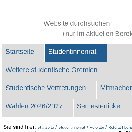
Benutzerspezifische
Werkzeuge
Website durchsuchen
nur im aktuellen Bere
Erweiterte
Sektionen
Suche…
Startseite
Studentinnenrat
Weitere studentische Gremien
Studentische Vertretungen
Mitmachen
Wahlen 2026/2027
Semesterticket
Sie sind hier:
/
/
/
Startseite
Studentinnenrat
Referate
Referat Hochs