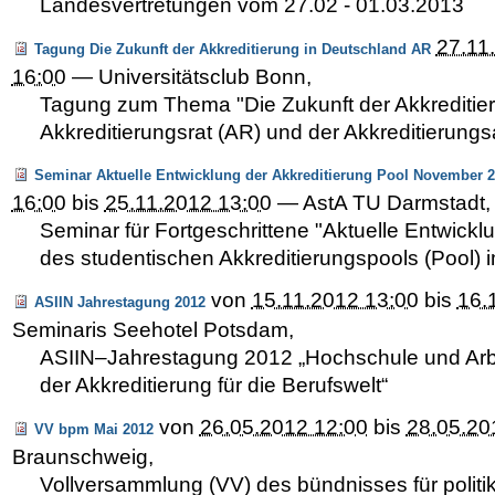
Landesvertretungen vom 27.02 - 01.03.2013
27.11
Tagung Die Zukunft der Akkreditierung in Deutschland AR
16:00
—
Universitätsclub Bonn
,
Tagung zum Thema "Die Zukunft der Akkreditie
Akkreditierungsrat (AR) und der Akkreditierung
Seminar Aktuelle Entwicklung der Akkreditierung Pool November 
16:00
bis
25.11.2012 13:00
—
AstA TU Darmstadt
,
Seminar für Fortgeschrittene "Aktuelle Entwickl
des studentischen Akkreditierungspools (Pool
von
15.11.2012 13:00
bis
16.
ASIIN Jahrestagung 2012
Seminaris Seehotel Potsdam
,
ASIIN–Jahrestagung 2012 „Hochschule und Arbe
der Akkreditierung für die Berufswelt“
von
26.05.2012 12:00
bis
28.05.20
VV bpm Mai 2012
Braunschweig
,
Vollversammlung (VV) des bündnisses für politi