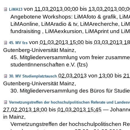
von
11.03.2013 00:00
bis
13.03.2013 00:0
LiMA13
Angebotene Workshops: LiMAfoto & grafik, LiMAö
LiMAonline, LiMAradio & tv, LiMArecherche, L
fundraisiting , LiMAexkursion, LiMAprint und L
von
01.03.2013 15:00
bis
03.03.2013 18
45. MV fzs
Gutenberg-Universität Mainz
,
45. Mitgliederversammlung vom freier zusamm
studentInnenschaften e.V. (fzs)
02.03.2013
von
13:00
bis
21
30. MV Studienplatztausch
Gutenberg-Universität Mainz
,
30. Mitgliederversammlung des Büros für Studie
Vernetzungstreffen der hochschulpolitischen Referate und Landesv
27.02.2013 18:00
bis
01.03.2013 15:45
—
Johanne
in Mainz
,
Vernetzungstreffen der hochschulpolitischen Re