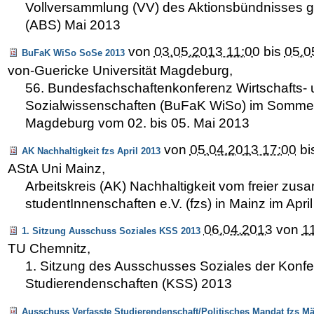
Vollversammlung (VV) des Aktionsbündnisses 
(ABS) Mai 2013
von
03.05.2013 11:00
bis
05.0
BuFaK WiSo SoSe 2013
von-Guericke Universität Magdeburg
,
56. Bundesfachschaftenkonferenz Wirtschafts-
Sozialwissenschaften (BuFaK WiSo) im Sommer
Magdeburg vom 02. bis 05. Mai 2013
von
05.04.2013 17:00
bi
AK Nachhaltigkeit fzs April 2013
AStA Uni Mainz
,
Arbeitskreis (AK) Nachhaltigkeit vom freier z
studentInnenschaften e.V. (fzs) in Mainz im Apri
06.04.2013
von
1
1. Sitzung Ausschuss Soziales KSS 2013
TU Chemnitz
,
1. Sitzung des Ausschusses Soziales der Konf
Studierendenschaften (KSS) 2013
Ausschuss Verfasste Studierendenschaft/Politisches Mandat fzs Mä