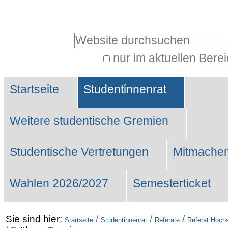
Benutzerspezifische
Werkzeuge
Website durchsuchen
nur im aktuellen Bere
Erweiterte
Sektionen
Suche…
Startseite
Studentinnenrat
Weitere studentische Gremien
Studentische Vertretungen
Mitmachen
Wahlen 2026/2027
Semesterticket
Sie sind hier:
/
/
/
Startseite
Studentinnenrat
Referate
Referat Hochs