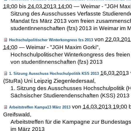
18:00
bis
24.03.2013 14:00
—
Weimar - "JGH Maxi
Sitzung des Ausschusses Verfasste Studierende
Mandat fzs März 2013 vom freien zusammensc
studentInnenschaften (fzs) 2013 in Weimar im 
von
22.03.201
Hochschulpolitischer Winterkongress fzs 2013
14:00
—
Weimar - "JGH Maxim Gorki"
,
Hochschulpolitischer Winterkongress des frei
von studentInnenschaften (fzs) 2013
16.03.2013
1. Sitzung Ausschuss Hochschulpolitik KSS 2013
(StuRa) Uni Leipzig Ziegenledersaal
,
1. Sitzung des Ausschusses Hochschulpolitik (
Sächsischer Studierendenschaften (KSS) 2013
von
14.03.2013 19:00
b
Arbeitstreffen Kampa13 März 2013
Greifswald
,
Arbeitstreffen für die Kampagne zur Bundestag
im März 2013