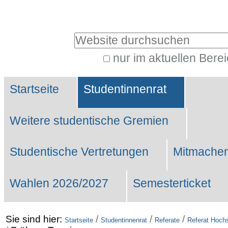
Benutzerspezifische
Werkzeuge
Website durchsuchen
nur im aktuellen Bere
Erweiterte
Sektionen
Suche…
Startseite
Studentinnenrat
Weitere studentische Gremien
Studentische Vertretungen
Mitmachen
Wahlen 2026/2027
Semesterticket
Sie sind hier:
/
/
/
Startseite
Studentinnenrat
Referate
Referat Hochs