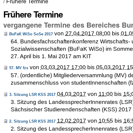
/
Frühere Termine
Frühere Termine
vergangene Termine des Bereiches Bu
von
27.04.2017 08:00
bis
01.0
BuFaK WiSo SoSe 2017
64. Bundesfachschaftenkonferenz Wirtschafts-
Sozialwissenschaften (BuFaK WiSo) im Somme
27. April bis 1. Mai 2017 am KIT
von
03.03.2017 17:00
bis
05.03.2017 15
57. MV fzs
57. (ordentliche) Mitgliederversammlung (MV) de
zusammenschluss von studentInnenschaften (f
04.03.2017
von
11:00
bis
15:
3. Sitzung LSR KSS 2017
3. Sitzung des LandessprecherInnenrates (LSR
Sächsischer Studierendenschaften (KSS) 2017
12.02.2017
von
10:55
bis
16:
2. Sitzung LSR KSS 2017
2. Sitzung des LandessprecherInnenrates (LSR