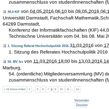
zusammenschluss von studentInnenschaften (f
von
04.05.2016 06:10
bis
08.05.2016 06:
44,0 KIF
Universität Darmstadt, Fachschaft Mathematik,Sch
64289 Darmstadt
,
Konferenz der Informatikfachschaften (KIF) 44,0
Technischne Universitätin vom 04. bis 08. Mai 20
31.03.2016
von
17
1. Sitzung Referat Hochschulpolitik 2016
1. Sitzung des Referates Hochschulpolitik 2016
von
11.03.2016 18:00
bis
13.03.2016 14
54. MV fzs
Marburg
,
54. (ordentliche) Mitgliederversammlung (MV) de
zusammenschluss von studentInnenschaften (f
« 20 frühere Artikel
1
...
5
6
7
8
9
10
11
...
13
Artikelaktionen
Versenden
Drucken