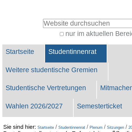
Benutzerspezifische
Werkzeuge
Website durchsuchen
nur im aktuellen Bere
Erweiterte
Sektionen
Suche…
Startseite
Studentinnenrat
Weitere studentische Gremien
Studentische Vertretungen
Mitmachen
Wahlen 2026/2027
Semesterticket
Sie sind hier:
/
/
/
/
Startseite
Studentinnenrat
Plenum
Sitzungen
2