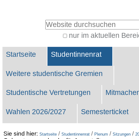
Benutzerspezifische
Werkzeuge
Website durchsuchen
nur im aktuellen Bere
Erweiterte
Sektionen
Suche…
Startseite
Studentinnenrat
Weitere studentische Gremien
Studentische Vertretungen
Mitmachen
Wahlen 2026/2027
Semesterticket
Sie sind hier:
/
/
/
/
Startseite
Studentinnenrat
Plenum
Sitzungen
2