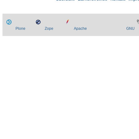
Plone
Zope
Apache
GNU