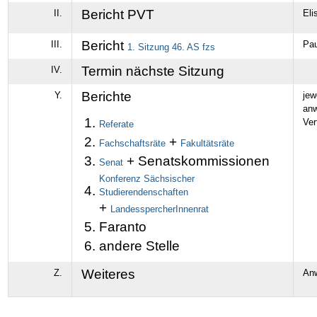
Bericht PVT
II.
Eli
Bericht
III.
Pau
1. Sitzung 46. AS fzs
Termin nächste Sitzung
IV.
Berichte
Y.
jew
an
Ver
Referate
+
Fachschaftsräte
Fakultätsräte
+ Senatskommissionen
Senat
Konferenz Sächsischer
Studierendenschaften
+
LandesspercherInnenrat
Faranto
andere Stelle
Weiteres
Z.
An
Artikelaktionen