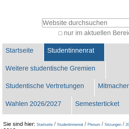
Benutzerspezifische
Werkzeuge
Website durchsuchen
nur im aktuellen Bere
Erweiterte
Sektionen
Suche…
Startseite
Studentinnenrat
Weitere studentische Gremien
Studentische Vertretungen
Mitmachen
Wahlen 2026/2027
Semesterticket
Sie sind hier:
/
/
/
/
Startseite
Studentinnenrat
Plenum
Sitzungen
2