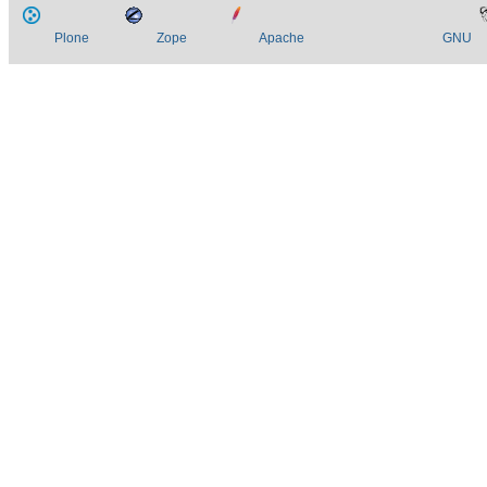
Plone
Zope
Apache
GNU