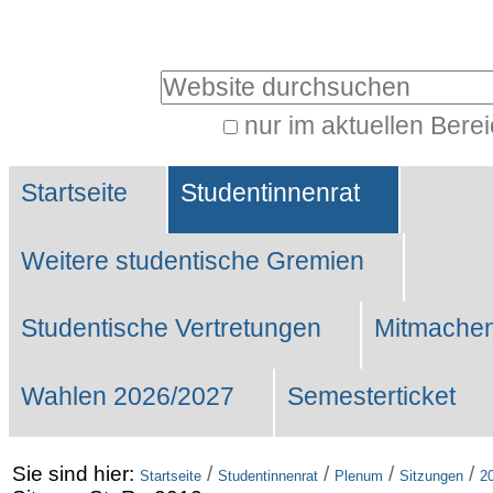
Benutzerspezifische
Werkzeuge
Website durchsuchen
nur im aktuellen Bere
Erweiterte
Sektionen
Suche…
Startseite
Studentinnenrat
Weitere studentische Gremien
Studentische Vertretungen
Mitmachen
Wahlen 2026/2027
Semesterticket
Sie sind hier:
/
/
/
/
Startseite
Studentinnenrat
Plenum
Sitzungen
2