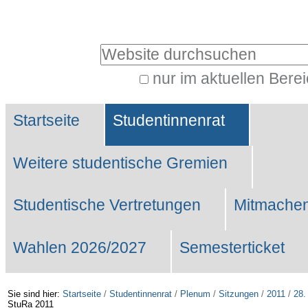
Benutzerspezifische
Werkzeuge
Website durchsuchen
nur im aktuellen Bere
Erweiterte
Sektionen
Suche…
Startseite
Studentinnenrat
Weitere studentische Gremien
Studentische Vertretungen
Mitmachen
Wahlen 2026/2027
Semesterticket
Sie sind hier:
Startseite
/
Studentinnenrat
/
Plenum
/
Sitzungen
/
2011
/
28.
StuRa 2011