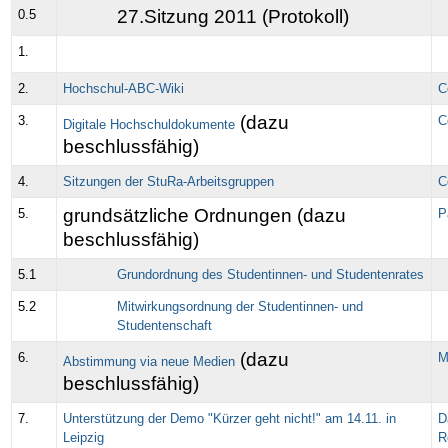
27.Sitzung 2011 (Protokoll)
0.5
1.
2.
Hochschul-ABC-Wiki
C
(dazu
3.
C
Digitale Hochschuldokumente
beschlussfähig)
4.
Sitzungen der StuRa-Arbeitsgruppen
C
grundsätzliche Ordnungen (dazu
5.
P
beschlussfähig)
5.1
Grundordnung des Studentinnen- und Studentenrates
5.2
Mitwirkungsordnung der Studentinnen- und
Studentenschaft
(dazu
6.
M
Abstimmung via neue Medien
beschlussfähig)
7.
Unterstützung der Demo "Kürzer geht nicht!" am 14.11. in
D
Leipzig
R