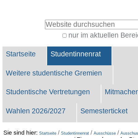
Benutzerspezifische
Werkzeuge
Website durchsuchen
nur im aktuellen Bere
Erweiterte
Sektionen
Suche…
Startseite
Studentinnenrat
Weitere studentische Gremien
Studentische Vertretungen
Mitmachen
Wahlen 2026/2027
Semesterticket
Sie sind hier:
/
/
/
Startseite
Studentinnenrat
Ausschüsse
Ausschuss