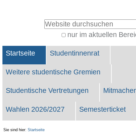
Benutzerspezifische
Werkzeuge
Website durchsuchen
nur im aktuellen Bere
Erweiterte
Sektionen
Suche…
Startseite
Studentinnenrat
Weitere studentische Gremien
Studentische Vertretungen
Mitmachen
Wahlen 2026/2027
Semesterticket
Sie sind hier:
Startseite