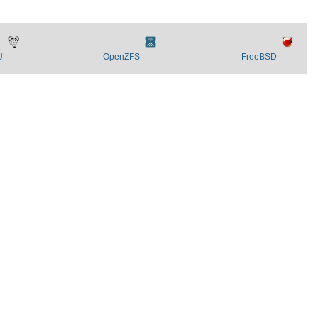
U
OpenZFS
FreeBSD