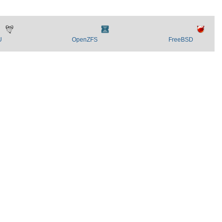
U
OpenZFS
FreeBSD