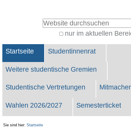
Benutzerspezifische
Werkzeuge
Website durchsuchen
nur im aktuellen Bere
Erweiterte
Sektionen
Suche…
Startseite
Studentinnenrat
Weitere studentische Gremien
Studentische Vertretungen
Mitmachen
Wahlen 2026/2027
Semesterticket
Sie sind hier:
Startseite